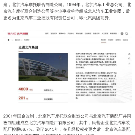
建，北京汽车摩托联合制造公司。1994年，北京汽车工业总公司、北
京汽车摩托联合制造公司等企业事业单位组成北京汽车工业集团，后
更名为北京汽车工业控股有限责任公司，即北汽集团前身。
2001年国企改制，北京汽车摩托联合制造公司与北京汽车装配厂共同
改制组建成立北京汽车制造厂有限公司，其中，民营企业北京汽车装
配厂控股66.7%。到了2015年，在几经股权变更之后，北京汽车装配