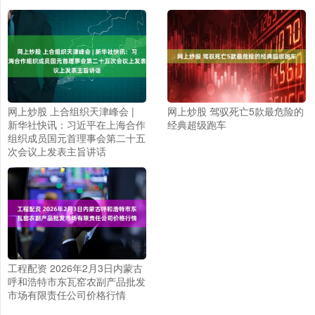
网上炒股 上合组织天津峰会 |
网上炒股 驾驭死亡5款最危险的
新华社快讯：习近平在上海合作
经典超级跑车
组织成员国元首理事会第二十五
次会议上发表主旨讲话
工程配资 2026年2月3日内蒙古
呼和浩特市东瓦窑农副产品批发
市场有限责任公司价格行情