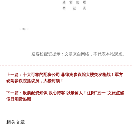
迎客松配资提示：文章来自网络，不代表本站观点。
上一篇：
十大可靠的配资公司 菲律宾参议院大楼突发枪战！军方
硬闯参议院抓议员，大楼封锁！
下一篇：
股票配资知识 以心待客 以景留人！辽阳“五一”文旅点燃
假日消费热潮
相关文章