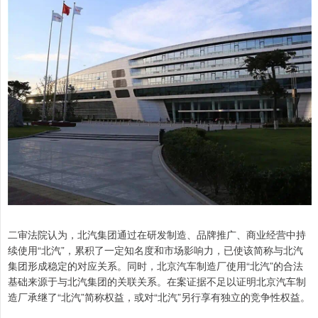
二审法院认为，北汽集团通过在研发制造、品牌推广、商业经营中持
续使用“北汽”，累积了一定知名度和市场影响力，已使该简称与北汽
集团形成稳定的对应关系。同时，北京汽车制造厂使用“北汽”的合法
基础来源于与北汽集团的关联关系。在案证据不足以证明北京汽车制
造厂承继了“北汽”简称权益，或对“北汽”另行享有独立的竞争性权益。