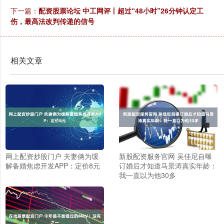
下一篇：
配资股票论坛 中工网评丨超过“48小时”26分钟认定工
伤，最高法改判传递的信号
相关文章
网上配资炒股门户 夫妻俩为缓
新股配资服务官网 吴佳尼自曝
解备婚焦虑开发APP：定价8元
订婚后才知道马景涛真实年龄：
我一直以为他30多